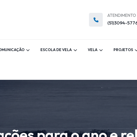
ATENDIMENTO
(51)3094-577
OMUNICAÇÃO
ESCOLA DE VELA
VELA
PROJETOS
ções para o ano e re