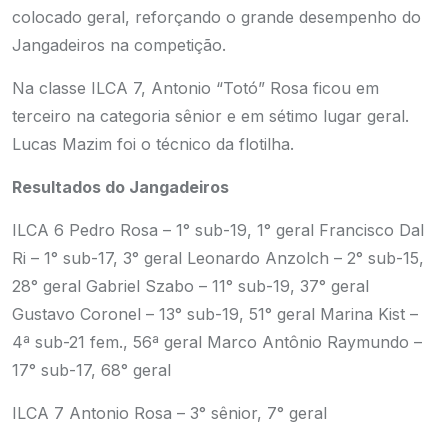
colocado geral, reforçando o grande desempenho do
Jangadeiros na competição.
Na classe ILCA 7, Antonio “Totó” Rosa ficou em
terceiro na categoria sênior e em sétimo lugar geral.
Lucas Mazim foi o técnico da flotilha.
Resultados do Jangadeiros
ILCA 6
Pedro Rosa – 1° sub-19, 1° geral
Francisco Dal
Ri – 1° sub-17, 3° geral
Leonardo Anzolch – 2° sub-15,
28° geral
Gabriel Szabo – 11° sub-19, 37° geral
Gustavo Coronel – 13° sub-19, 51° geral
Marina Kist –
4ª sub-21 fem., 56ª geral
Marco Antônio Raymundo –
17° sub-17, 68° geral
ILCA 7
Antonio Rosa – 3° sênior, 7° geral