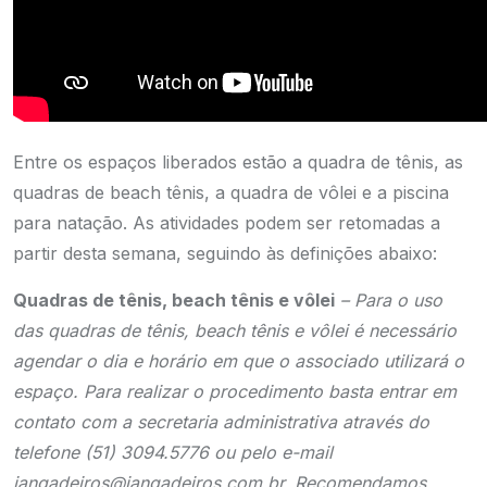
Entre os espaços liberados estão a quadra de tênis, as
quadras de beach tênis, a quadra de vôlei e a piscina
para natação. As atividades podem ser retomadas a
partir desta semana, seguindo às definições abaixo:
Quadras de tênis, beach tênis e vôlei
– Para o uso
das quadras de tênis, beach tênis e vôlei é necessário
agendar o dia e horário em que o associado utilizará o
espaço. Para realizar o procedimento basta entrar em
contato com a secretaria administrativa através do
telefone (51) 3094.5776 ou pelo e-mail
jangadeiros@jangadeiros.com.br. Recomendamos