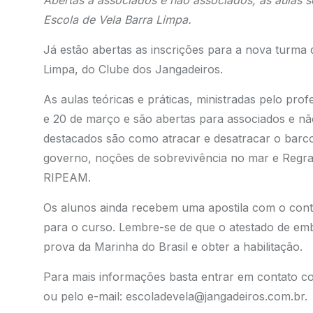
Abertas a associados e não associados, as aulas se
Escola de Vela Barra Limpa.
Já estão abertas as inscrições para a nova turma 
Limpa, do Clube dos Jangadeiros.
As aulas teóricas e práticas, ministradas pelo pro
e 20 de março e são abertas para associados e nã
destacados são como atracar e desatracar o barco,
governo, noções de sobrevivência no mar e Regra
RIPEAM.
Os alunos ainda recebem uma apostila com o cont
para o curso. Lembre-se de que o atestado de emba
prova da Marinha do Brasil e obter a h
Para mais informações basta entrar em contato co
ou pelo e-mail:
escoladevela@jangadeiros.com.br
.