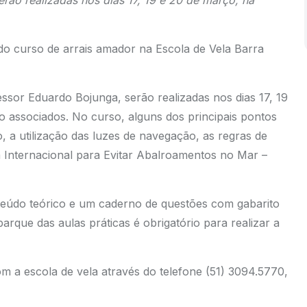
rão realizadas nos dias 17, 19 e 20 de março, na
do curso de arrais amador na Escola de Vela Barra
fessor Eduardo Bojunga, serão realizadas nos dias 17, 19
o associados. No curso, alguns dos principais pontos
 a utilização das luzes de navegação, as regras de
 Internacional para Evitar Abalroamentos no Mar –
eúdo teórico e um caderno de questões com gabarito
rque das aulas práticas é obrigatório para realizar a
abilitação.
m a escola de vela através do telefone (51) 3094.5770,