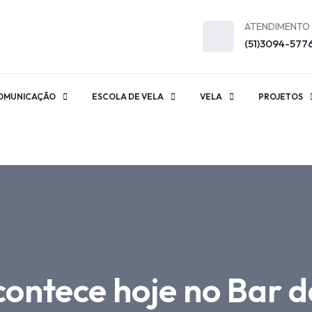
ATENDIMENTO
(51)3094-577
OMUNICAÇÃO
ESCOLA DE VELA
VELA
PROJETOS
ontece hoje no Bar da