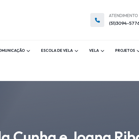
ATENDIMENTO
(51)3094-577
OMUNICAÇÃO
ESCOLA DE VELA
VELA
PROJETOS
a Cunha e Joana Rib