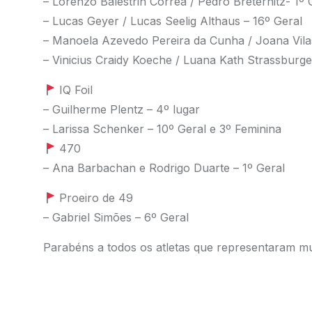
– Lorenzo Balestrin Corrêa / Pedro Breternitz- 1º 
– Lucas Geyer / Lucas Seelig Althaus – 16º Geral
– Manoela Azevedo Pereira da Cunha / Joana Vila
– Vinicius Craidy Koeche / Luana Kath Strassburge
IQ Foil
– Guilherme Plentz – 4º lugar
– Larissa Schenker – 10º Geral e 3º Feminina
470
– Ana Barbachan e Rodrigo Duarte – 1º Geral
Proeiro de 49
– Gabriel Simões – 6º Geral
Parabéns a todos os atletas que representaram m