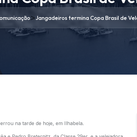
>
omunicação
Jangadeiros termina Copa Brasil de Ve
errou na tarde de hoje, em Ilhabela.
a e Pedro Breternitz, da Classe 29er, e a velejadora