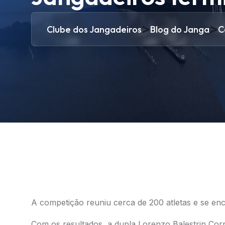
>
>
Clube dos Jangadeiros
Blog do Janga
C
A competição reuniu cerca de 200 atletas e se enc
Com os resultados, a dupla Lorenzo Balestrin Corrê