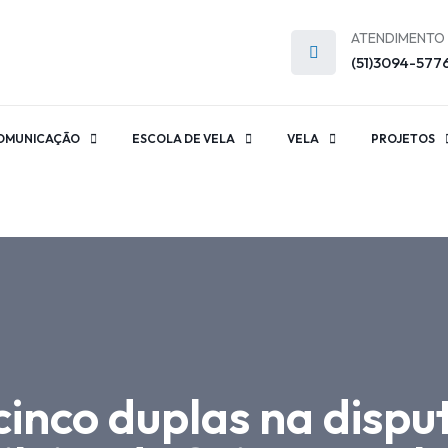
ATENDIMENTO
(51)3094-577
OMUNICAÇÃO
ESCOLA DE VELA
VELA
PROJETOS
cinco duplas na dispu