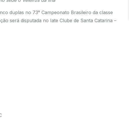
o sede o Veleiros da Ilha
nco duplas no 73° Campeonato Brasileiro da classe
ição será disputada no Iate Clube de Santa Catarina –
C