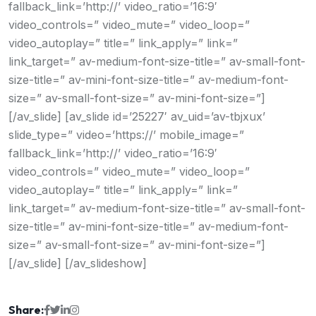
fallback_link=’http://’ video_ratio=’16:9′
video_controls=” video_mute=” video_loop=”
video_autoplay=” title=” link_apply=” link=”
link_target=” av-medium-font-size-title=” av-small-font-
size-title=” av-mini-font-size-title=” av-medium-font-
size=” av-small-font-size=” av-mini-font-size=”]
[/av_slide] [av_slide id=’25227′ av_uid=’av-tbjxux’
slide_type=” video=’https://’ mobile_image=”
fallback_link=’http://’ video_ratio=’16:9′
video_controls=” video_mute=” video_loop=”
video_autoplay=” title=” link_apply=” link=”
link_target=” av-medium-font-size-title=” av-small-font-
size-title=” av-mini-font-size-title=” av-medium-font-
size=” av-small-font-size=” av-mini-font-size=”]
[/av_slide] [/av_slideshow]
Share: