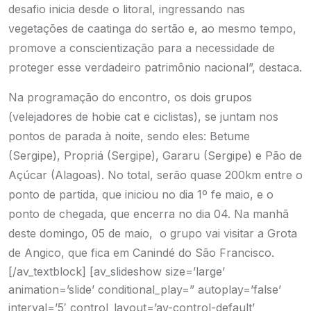
desafio inicia desde o litoral, ingressando nas
vegetações de caatinga do sertão e, ao mesmo tempo,
promove a conscientização para a necessidade de
proteger esse verdadeiro patrimônio nacional”, destaca.
Na programação do encontro, os dois grupos
(velejadores de hobie cat e ciclistas), se juntam nos
pontos de parada à noite, sendo eles: Betume
(Sergipe), Propriá (Sergipe), Gararu (Sergipe) e Pão de
Açúcar (Alagoas). No total, serão quase 200km entre o
ponto de partida, que iniciou no dia 1º fe maio, e o
ponto de chegada, que encerra no dia 04. Na manhã
deste domingo, 05 de maio, o grupo vai visitar a Grota
de Angico, que fica em Canindé do São Francisco.
[/av_textblock] [av_slideshow size=’large’
animation=’slide’ conditional_play=” autoplay=’false’
interval=’5′ control_layout=’av-control-default’