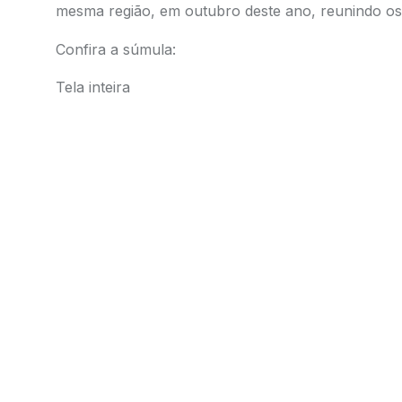
mesma região, em outubro deste ano, reunindo os 
Confira a súmula:
Tela inteira
Skip
to
PDF
content