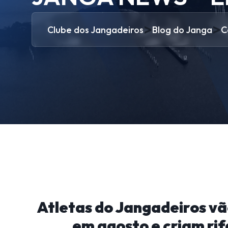
>
>
Clube dos Jangadeiros
Blog do Janga
C
Atletas do Jangadeiros vã
em agosto e criam rif