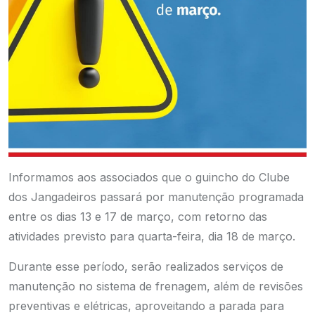
Informamos aos associados que o guincho do Clube
dos Jangadeiros passará por manutenção programada
entre os dias 13 e 17 de março, com retorno das
atividades previsto para quarta-feira, dia 18 de março.
Durante esse período, serão realizados serviços de
manutenção no sistema de frenagem, além de revisões
preventivas e elétricas, aproveitando a parada para