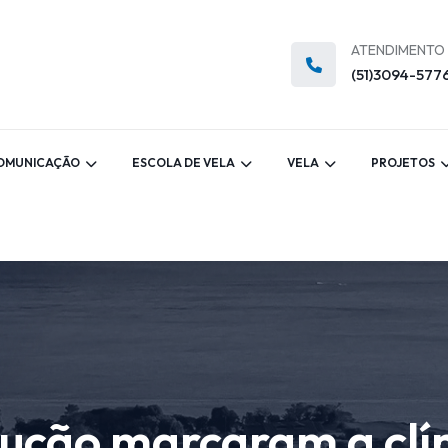
ATENDIMENTO
(51)3094-577
OMUNICAÇÃO
ESCOLA DE VELA
VELA
PROJETOS
lução marcaram a clín