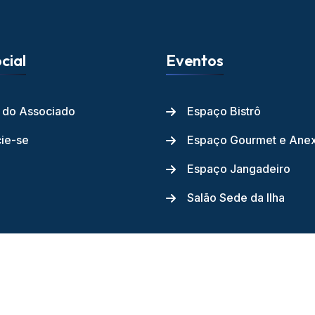
cial
Eventos
l do Associado
Espaço Bistrô
ie-se
Espaço Gourmet e Ane
Espaço Jangadeiro
Salão Sede da Ilha
ube dos Jangadeiros - 2026 - Todos os direitos reservados