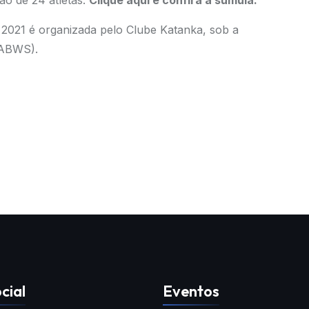
o de 24 atletas.
Clique aqui e confira a súmula.
l 2021 é organizada pelo Clube Katanka, sob a
(ABWS).
cial
Eventos