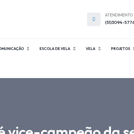
ATENDIMENTO
(51)3094-577
OMUNICAÇÃO
ESCOLA DE VELA
VELA
PROJETOS
 é vice-campeão da s