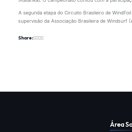
(Katanka). O campeonato contou com a participaçã
A segunda etapa do Circuito Brasileiro de WindFoi
supervisão da Associação Brasileira de Windsurf 
Share:
Área So