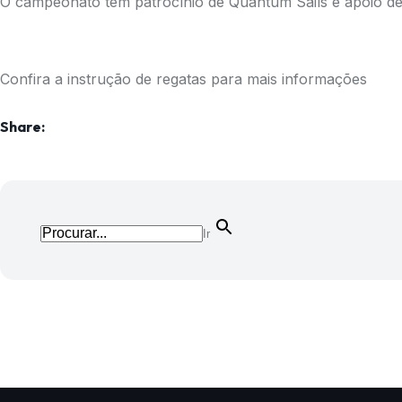
O campeonato tem patrocínio de Quantum Sails e apoio de
Confira a
instrução de regatas
para mais informações
Share:
Ir