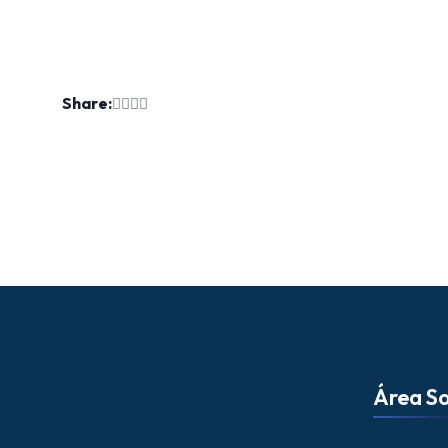
Share:
Área So