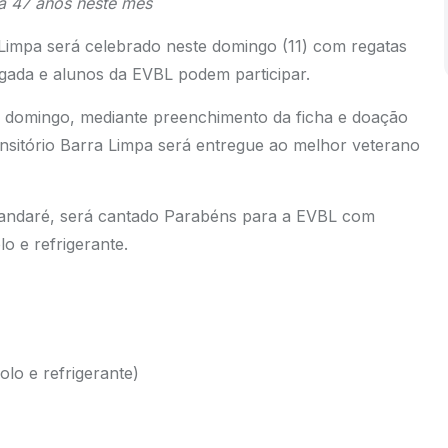
a 47 anos neste mês
 Limpa será celebrado neste domingo (11) com regatas
angada e alunos da EVBL podem participar.
do domingo, mediante preenchimento da ficha e doação
sitório Barra Limpa será entregue ao melhor veterano
ndaré, será cantado Parabéns para a EVBL com
lo e refrigerante.
lo e refrigerante)