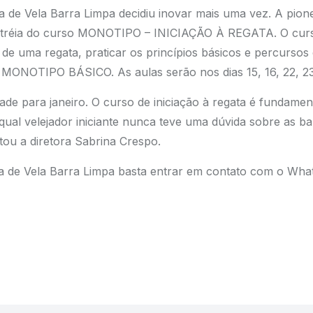
a de Vela Barra Limpa decidiu inovar mais uma vez. A pione
estréia do curso MONOTIPO – INICIAÇÃO À REGATA. O curs
s de uma regata, praticar os princípios básicos e percurso
so MONOTIPO BÁSICO. As aulas serão nos dias 15, 16, 22, 23
 para janeiro. O curso de iniciação à regata é fundament
qual velejador iniciante nunca teve uma dúvida sobre as b
ntou a diretora Sabrina Crespo.
a de Vela Barra Limpa basta entrar em contato com o Wha