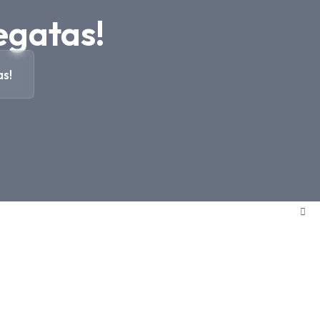
regatas!
as!