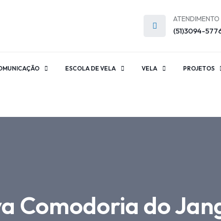
ATENDIMENTO
(51)3094-577
OMUNICAÇÃO
ESCOLA DE VELA
VELA
PROJETOS
ova Comodoria do Jan