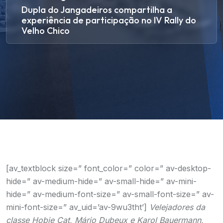
Dupla do Jangadeiros compartilha a
experiência de participação no IV Rally do
Velho Chico
[av_textblock size=” font_color=” color=” av-desktop-
hide=” av-medium-hide=” av-small-hide=” av-mini-
hide=” av-medium-font-size=” av-small-font-size=” av-
mini-font-size=” av_uid=’av-9wu3tht’]
Velejadores da
classe Hobie Cat, Mário Dubeux e Karol Bauermann,