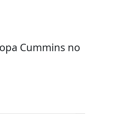
 Copa Cummins no
s disputa Copa Cummins no México
Ir