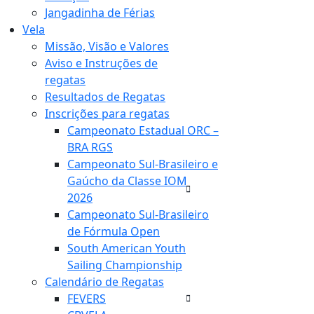
Jangadinha de Férias
Vela
Missão, Visão e Valores
Aviso e Instruções de
regatas
Resultados de Regatas
Inscrições para regatas
Campeonato Estadual ORC –
BRA RGS
Campeonato Sul-Brasileiro e
Gaúcho da Classe IOM
2026
Campeonato Sul-Brasileiro
de Fórmula Open
South American Youth
Sailing Championship
Calendário de Regatas
FEVERS