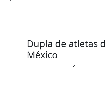
Dupla de atletas
México
>
Clube dos Jangadeiros
Blog do Janga