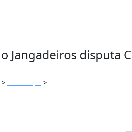
 do Jangadeiros disputa
>
>
Comunicação
Dupla de atletas do Jangadeiro