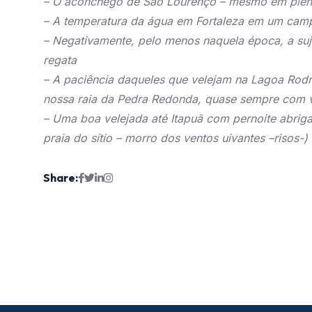
– O aconchego de São Lourenço – mesmo em plen
– A temperatura da água em Fortaleza em um camp
– Negativamente, pelo menos naquela época, a suj
regata
– A paciência daqueles que velejam na Lagoa Rod
nossa raia da Pedra Redonda, quase sempre com 
– Uma boa velejada até Itapuã com pernoite abrig
praia do sítio – morro dos ventos uivantes –risos
Share: