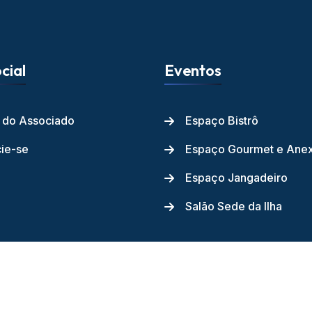
cial
Eventos
l do Associado
Espaço Bistrô
ie-se
Espaço Gourmet e Ane
Espaço Jangadeiro
Salão Sede da Ilha
ube dos Jangadeiros - 2026 - Todos os direitos reservados