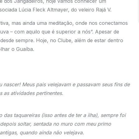
be dos Jangadeiros, hoje vamos conhecer um
sociada Lúcia Fleck Altmayer, do veleiro Rajá V.
 Ativa, mas ainda uma meditação, onde nos conectamos
uva – com aquilo que é superior a nós”. Apesar de
 desde sempre. Hoje, no Clube, além de estar dentro
olhar o Guaíba.
 nascer! Meus pais velejavam e passavam seus fins de
as atividades pertinentes.
das taquareiras (isso antes de ter a ilha), sempre foi
e depois soltar, sentada no muro com meu primo
ntigas, quando ainda não velejava.