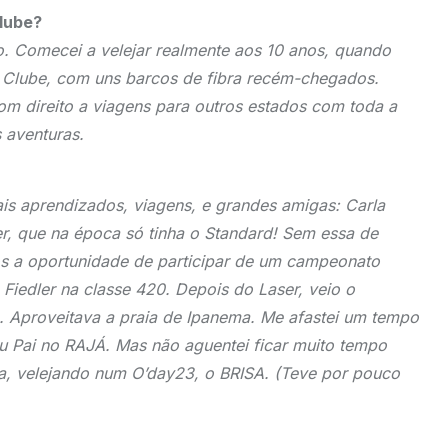
Clube?
o. Comecei a velejar realmente aos 10 anos, quando
o Clube, com uns barcos de fibra recém-chegados.
m direito a viagens para outros estados com toda a
s aventuras.
ais aprendizados, viagens, e grandes amigas: Carla
er, que na época só tinha o Standard! Sem essa de
os a oportunidade de participar de um campeonato
Fiedler na classe 420. Depois do Laser, veio o
. Aproveitava a praia de Ipanema. Me afastei um tempo
 Pai no RAJÁ. Mas não aguentei ficar muito tempo
ta, velejando num O’day23, o BRISA. (Teve por pouco