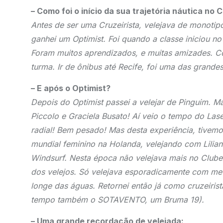
– Como foi o início da sua trajetória náutica no 
Antes de ser uma Cruzeirista, velejava de monotip
ganhei um Optimist. Foi quando a classe iniciou n
Foram muitos aprendizados, e muitas amizades. Co
turma. Ir de ônibus até Recife, foi uma das grande
– E após o Optimist?
Depois do Optimist passei a velejar de Pinguim. M
Piccolo e Graciela Busato! Aí veio o tempo do Las
radial! Bem pesado! Mas desta experiência, tivem
mundial feminino na Holanda, velejando com Lilian 
Windsurf. Nesta época não velejava mais no Clube
dos velejos. Só velejava esporadicamente com meu
longe das águas. Retornei então já como cruzeiris
tempo também o SOTAVENTO, um Bruma 19).
– Uma grande recordação de velejada: