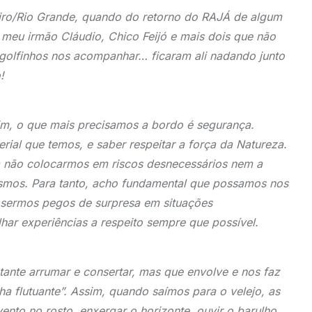
iro/Rio Grande, quando do retorno do RAJÁ de algum
a, meu irmão Cláudio, Chico Feijó e mais dois que não
 golfinhos nos acompanhar… ficaram ali nadando junto
!
im, o que mais precisamos a bordo é segurança.
rial que temos, e saber respeitar a força da Natureza.
 não colocarmos em riscos desnecessários nem a
smos. Para tanto, acho fundamental que possamos nos
 sermos pegos de surpresa em situações
lhar experiências a respeito sempre que possível.
tante arrumar e consertar, mas que envolve e nos faz
 flutuante”. Assim, quando saímos para o velejo, as
vento no rosto, enxergar o horizonte, ouvir o barulho