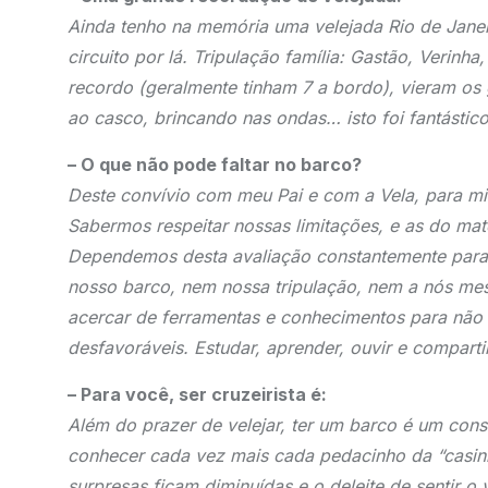
Ainda tenho na memória uma velejada Rio de Jane
circuito por lá. Tripulação família: Gastão, Verinh
recordo (geralmente tinham 7 a bordo), vieram os
ao casco, brincando nas ondas… isto foi fantástico
– O que não pode faltar no barco?
Deste convívio com meu Pai e com a Vela, para m
Sabermos respeitar nossas limitações, e as do mate
Dependemos desta avaliação constantemente para
nosso barco, nem nossa tripulação, nem a nós me
acercar de ferramentas e conhecimentos para não
desfavoráveis. Estudar, aprender, ouvir e comparti
– Para você, ser cruzeirista é:
Além do prazer de velejar, ter um barco é um cons
conhecer cada vez mais cada pedacinho da “casinha
surpresas ficam diminuídas e o deleite de sentir o 