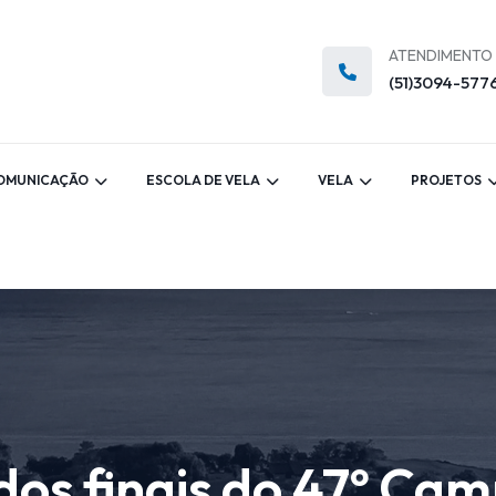
ATENDIMENTO
(51)3094-577
OMUNICAÇÃO
ESCOLA DE VELA
VELA
PROJETOS
ados finais do 47º Ca