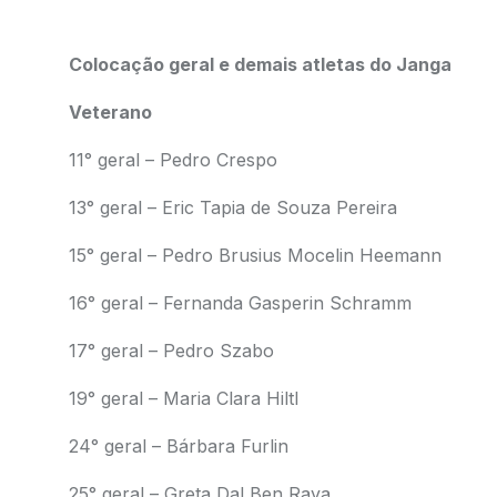
Colocação geral e demais atletas do Janga
Veterano
11° geral – Pedro Crespo
13° geral – Eric Tapia de Souza Pereira
15° geral – Pedro Brusius Mocelin Heemann
16° geral – Fernanda Gasperin Schramm
17° geral – Pedro Szabo
19° geral – Maria Clara Hiltl
24° geral – Bárbara Furlin
25° geral – Greta Dal Ben Raya