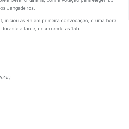
eia Geral Ordinária, com a votação para eleger 1/3
os Jangadeiros.
t, iniciou às 9h em primeira convocação, e uma hora
durante a tarde, encerrando às 15h.
ular)