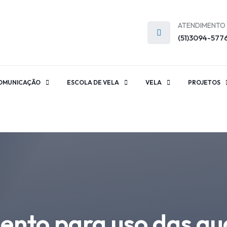
ATENDIMENTO
(51)3094-577
OMUNICAÇÃO
ESCOLA DE VELA
VELA
PROJETOS
ento para uso das q