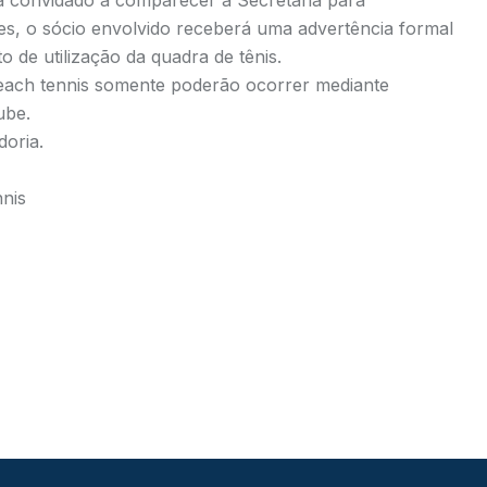
rá convidado a comparecer à Secretaria para
tes, o sócio envolvido receberá uma advertência formal
de utilização da quadra de tênis.
each tennis somente poderão ocorrer mediante
ube.
oria.
nis