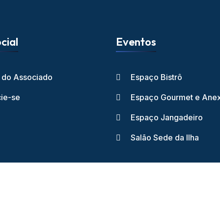
cial
Eventos
l do Associado
Espaço Bistrô
ie-se
Espaço Gourmet e Ane
Espaço Jangadeiro
Salão Sede da Ilha
ube dos Jangadeiros - 2026 - Todos os direitos reservados