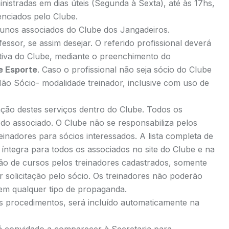
istradas em dias úteis (Segunda à Sexta), até às 17hs,
nciados pelo Clube.
alunos associados do Clube dos Jangadeiros.
essor, se assim desejar. O referido profissional deverá
ativa do Clube, mediante o preenchimento do
e Esporte
. Caso o profissional não seja sócio do Clube
 Não Sócio- modalidade treinador, inclusive com uso de
ção destes serviços dentro do Clube. Todos os
 do associado. O Clube não se responsabiliza pelos
reinadores para sócios interessados. A lista completa de
 íntegra para todos os associados no site do Clube e na
ção de cursos pelos treinadores cadastrados, somente
 solicitação pelo sócio. Os treinadores não poderão
em qualquer tipo de propaganda.
 procedimentos, será incluído automaticamente na