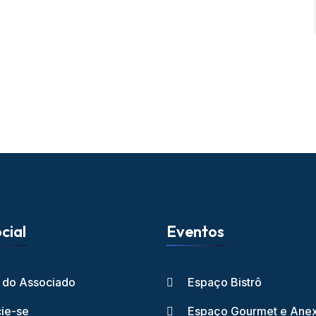
cial
Eventos
l do Associado
Espaço Bistrô
ie-se
Espaço Gourmet e Ane