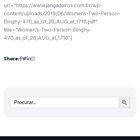
url=”https://www.jangadeiros.com.br/wp-
content/uploads/2019/08/Womens-Two-Person-
Dinghy-470_as_of_20_AUG_at_1716.pdf”
title=”Women’s-Two-Person-Dinghy-
470_as_of_20_AUG_at_1716″]
Share:
Ir