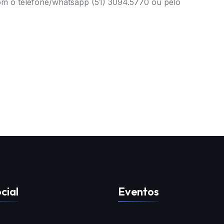
om o telefone/whatsapp (51) 3094.5770 ou pelo
cial
Eventos