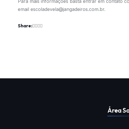
Para mais informações basta entrar em contato c
email
escoladevela@jangadeiros.com.br.
Share:
Área So