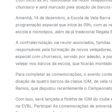
Com início às 9h, festividade vai reunir velejado
churrasco e será marcado pela doação de barcos 
Amanhã, 14 de dezembro, a Escola de Vela Barra
programação especial que inícia às 09h, com as re
escola e monotipos, além da já tradicional Regata
A confraternização vai reunir associados, famílias
responsáveis pela formação de novos velejadores.
especial com churrasco, servido por adesão, a part
velejar nos barcos da escola, que ficarão montado
Para completar as comemorações, o evento conta
doação de quatro barcos da classe IOM, de vela r
Ramos, que disputou recentemente o Campeonato 
Com isso, será lançada a flotilha de IOM do club
na EVBL. Participe! As comemorações de aniversár