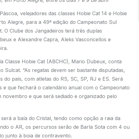
, em Porto Alegre, entre os dias 7 e 9 de abril
a Páscoa, velejadores das classes Hobie Cat 14 e Hobie
orto Alegre, para a 49ª edição do Campeonato Sul
. O Clube dos Jangadeiros terá três duplas
ubeux e Alexandre Capra, Aleks Vasconcellos e
ira.
 da Classe Hobie Cat (ABCHC),
Mario Dubeux, conta
 Sulcat. “As regatas devem ser bastante disputadas,
as do país, com atletas do RS, SC, SP, RJ e ES. Será
is e que fechará o calendário anual com o Campeonato
em novembro e que será sediado e organizado pelo
 será a baía do Cristal, tendo como opção a raia da
undo o AR, os percursos serão de Barla Sota com 4 ou
 junto à boia de contravento.