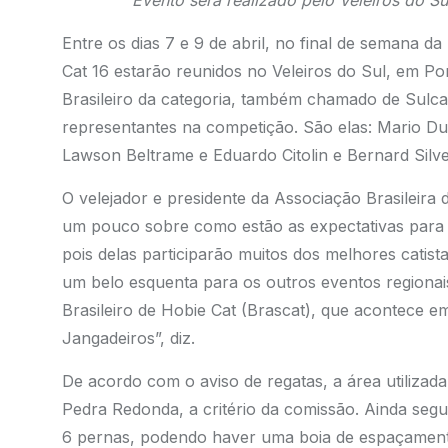
Evento será realizado pelo Veleiros do Sul
Entre os dias 7 e 9 de abril, no final de semana d
Cat 16 estarão reunidos no Veleiros do Sul, em P
Brasileiro da categoria, também chamado de Sulcat
representantes na competição. São elas: Mario D
Lawson Beltrame e Eduardo Citolin e Bernard Silve
O velejador e
presidente da Associação Brasileira
um pouco sobre como estão as expectativas para o
pois delas participarão muitos dos melhores catist
um belo esquenta para os outros eventos regiona
Brasileiro de Hobie Cat (Brascat), que acontece 
Jangadeiros”, diz.
De acordo com o aviso de regatas, a área utilizada
Pedra Redonda, a critério da comissão. Ainda seg
6 pernas, podendo haver uma boia de espaçamento