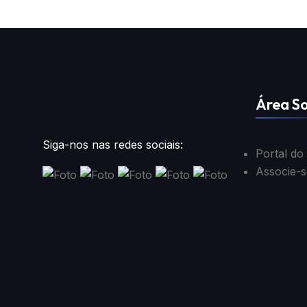
Área So
Siga-nos nas redes sociais:
Portal do
Associe-s