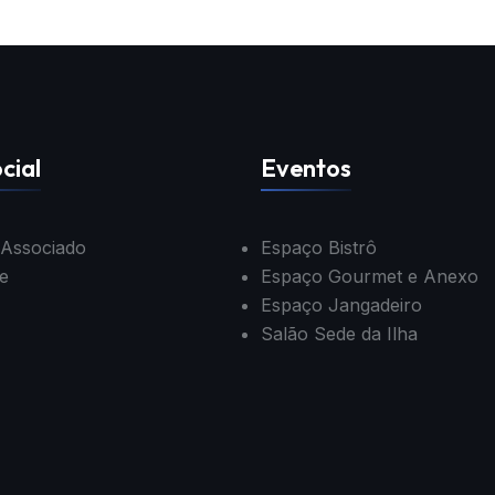
cial
Eventos
 Associado
Espaço Bistrô
e
Espaço Gourmet e Anexo
Espaço Jangadeiro
Salão Sede da Ilha