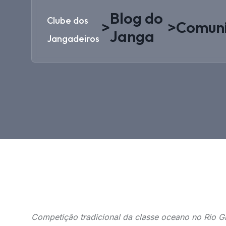
Blog do
Clube dos
>
>
Comun
Janga
Jangadeiros
Competição tradicional da classe oceano no Rio Gr