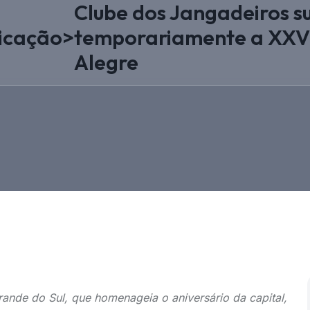
Clube dos Jangadeiros 
icação
>
temporariamente a XXVI
Alegre
ande do Sul, que homenageia o aniversário da capital,