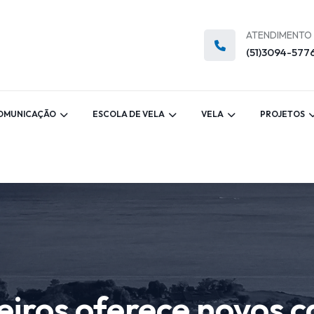
ATENDIMENTO
(51)3094-577
OMUNICAÇÃO
ESCOLA DE VELA
VELA
PROJETOS
iros oferece novos c