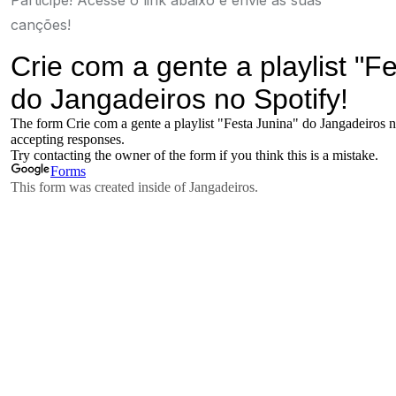
Participe! Acesse o link abaixo e envie as suas
canções!