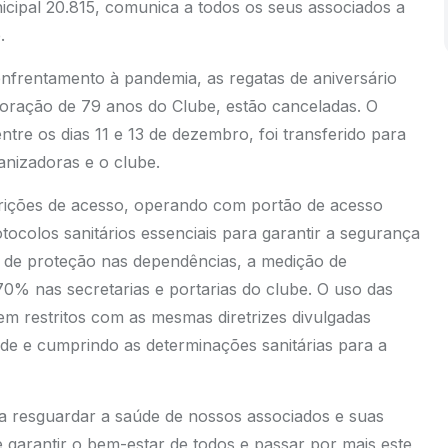
ipal 20.815, comunica a todos os seus associados a
.
nfrentamento à pandemia, as regatas de aniversário
moração de 79 anos do Clube, estão canceladas. O
ntre os dias 11 e 13 de dezembro, foi transferido para
anizadoras e o clube.
trições de acesso, operando com portão de acesso
ocolos sanitários essenciais para garantir a segurança
a de proteção nas dependências, a medição de
70% nas secretarias e portarias do clube. O uso das
m restritos com as mesmas diretrizes divulgadas
de e cumprindo as determinações sanitárias para a
a resguardar a saúde de nossos associados e suas
de garantir o bem-estar de todos e passar por mais este