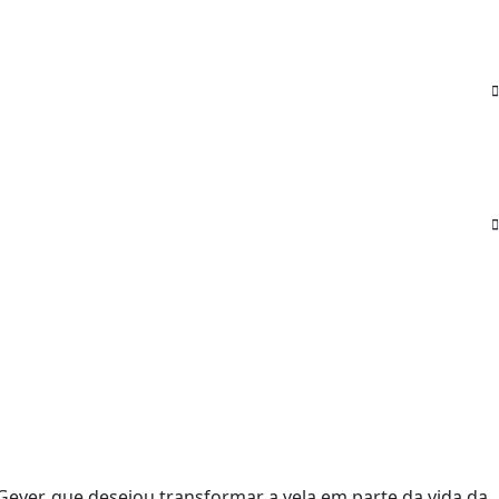
Geyer, que desejou transformar a vela em parte da vida da