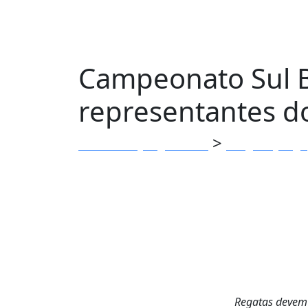
Campeonato Sul Br
representantes d
>
Clube dos Jangadeiros
Blog do Janga
Jangadeiros
Regatas devem 