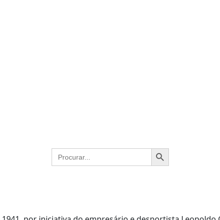
Ir
941, por iniciativa do empresário e desportista Leopoldo 