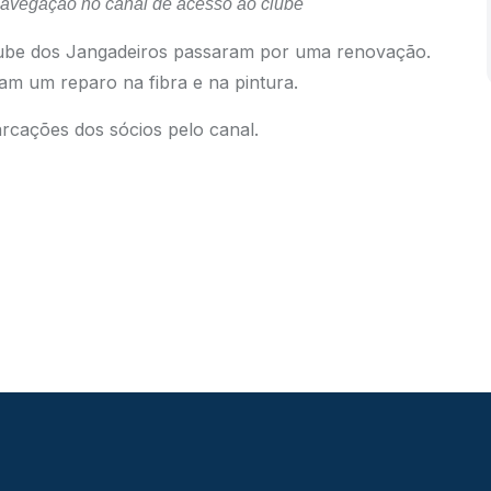
navegação no canal de acesso ao clube
lube dos Jangadeiros passaram por uma renovação.
ram um reparo na fibra e na pintura.
rcações dos sócios pelo canal.