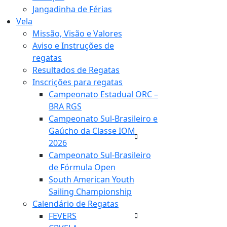
Jangadinha de Férias
Vela
Missão, Visão e Valores
Aviso e Instruções de
regatas
Resultados de Regatas
Inscrições para regatas
Campeonato Estadual ORC –
BRA RGS
Campeonato Sul-Brasileiro e
Gaúcho da Classe IOM
2026
Campeonato Sul-Brasileiro
de Fórmula Open
South American Youth
Sailing Championship
Calendário de Regatas
FEVERS