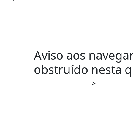
Aviso aos navegan
obstruído nesta qu
>
Clube dos Jangadeiros
Blog do Janga
quinta-feira (8)