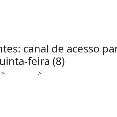
tes: canal de acesso pa
inta-feira (8)
>
>
Comunicação
Aviso aos navegantes: canal de 