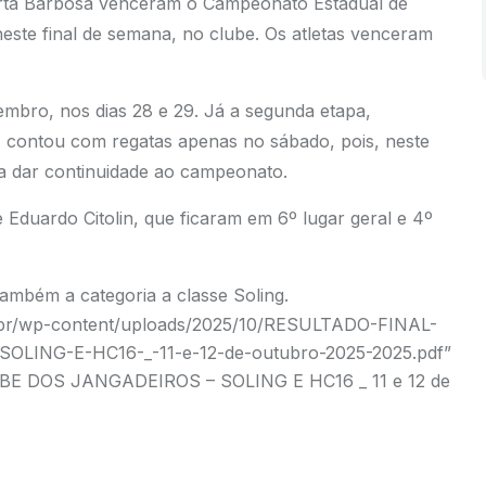
rta Barbosa venceram o Campeonato Estadual de
neste final de semana, no clube. Os atletas venceram
etembro, nos dias 28 e 29. Já a segunda etapa,
), contou com regatas apenas no sábado, pois, neste
a dar continuidade ao campeonato.
Eduardo Citolin, que ficaram em 6º lugar geral e 4º
também a categoria a classe Soling.
m.br/wp-content/uploads/2025/10/RESULTADO-FINAL-
ING-E-HC16-_-11-e-12-de-outubro-2025-2025.pdf”
BE DOS JANGADEIROS – SOLING E HC16 _ 11 e 12 de