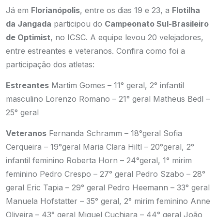
Já em
Florianópolis
, entre os dias 19 e 23, a
Flotilha
da Jangada
participou do
Campeonato Sul-Brasileiro
de Optimist
, no ICSC. A equipe levou 20 velejadores,
entre estreantes e veteranos. Confira como foi a
participação dos atletas:
Estreantes
Martim Gomes – 11° geral, 2° infantil
masculino
Lorenzo Romano – 21° geral
Matheus Bedl –
25° geral
Veteranos
Fernanda Schramm – 18°geral
Sofia
Cerqueira – 19°geral
Maria Clara Hiltl – 20°geral, 2°
infantil feminino
Roberta Horn – 24°geral, 1° mirim
feminino
Pedro Crespo – 27° geral
Pedro Szabo – 28°
geral
Eric Tapia – 29° geral
Pedro Heemann – 33° geral
Manuela Hofstatter – 35° geral, 2° mirim feminino
Anne
Oliveira – 43° geral
Miguel Cuchiara – 44° geral
João