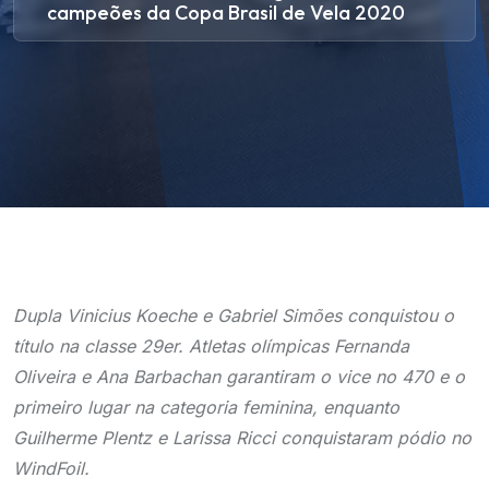
campeões da Copa Brasil de Vela 2020
Dupla Vinicius Koeche e Gabriel Simões conquistou o
título na classe 29er. Atletas olímpicas Fernanda
Oliveira e Ana Barbachan garantiram o vice no 470 e o
primeiro lugar na categoria feminina, enquanto
Guilherme Plentz e Larissa Ricci conquistaram pódio no
WindFoil.