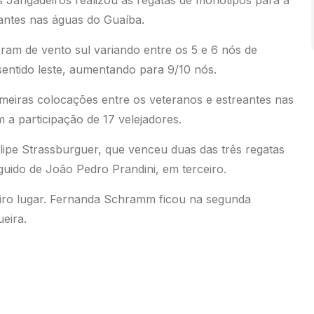
s Jangadeiros realizou as regatas de monotipos para a
eantes nas águas do Guaíba.
oram de vento sul variando entre os 5 e 6 nós de
 sentido leste, aumentando para 9/10 nós.
rimeiras colocações entre os veteranos e estreantes nas
 a participação de 17 velejadores.
lipe Strassburguer, que venceu duas das três regatas
uido de João Pedro Prandini, em terceiro.
meiro lugar. Fernanda Schramm ficou na segunda
ueira.