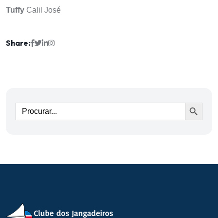
Tuffy
Calil José
Share:
Ir