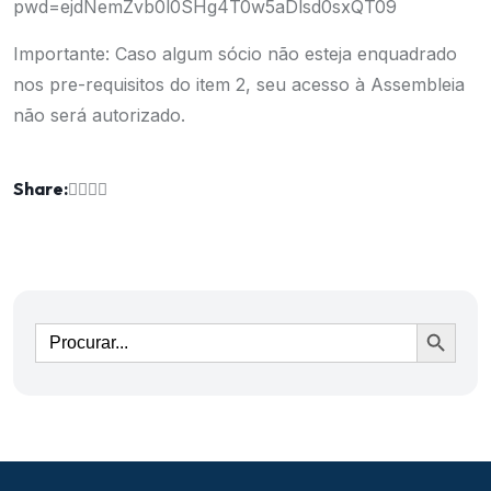
pwd=ejdNemZvb0l0SHg4T0w5aDlsd0sxQT09
Importante: Caso algum sócio não esteja enquadrado
nos pre-requisitos do item 2, seu acesso à Assembleia
não será autorizado.
Share:
Ir