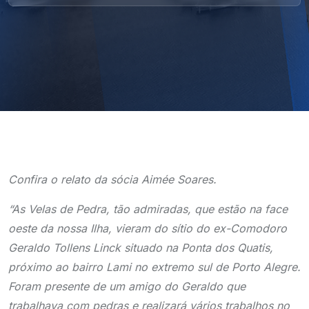
Confira o relato da sócia Aimée Soares.
“As Velas de Pedra, tão admiradas, que estão na face
oeste da nossa Ilha, vieram do sítio do ex-Comodoro
Geraldo Tollens Linck situado na Ponta dos Quatis,
próximo ao bairro Lami no extremo sul de Porto Alegre.
Foram presente de um amigo do Geraldo que
trabalhava com pedras e realizará vários trabalhos no