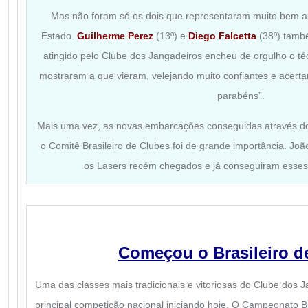
Mas não foram só os dois que representaram muito bem a
Estado.
Guilherme Perez
(13º) e
Diego Falcetta
(38º) tamb
atingido pelo Clube dos Jangadeiros encheu de orgulho o t
mostraram a que vieram, velejando muito confiantes e acerta
parabéns”.
Mais uma vez, as novas embarcações conseguidas através d
o Comitê Brasileiro de Clubes foi de grande importância. Joã
os Lasers recém chegados e já conseguiram esses
Começou o
Brasileiro d
Uma das classes mais tradicionais e vitoriosas do Clube dos J
principal competição nacional iniciando hoje. O Campeonato B