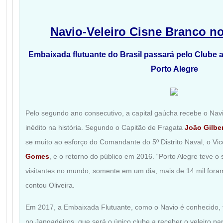
Navio-Veleiro Cisne Branco n
Embaixada flutuante do Brasil passará pelo Clube
Porto Alegre
Pelo segundo ano consecutivo, a capital gaúcha recebe o Navi
inédito na história. Segundo o Capitão de Fragata
João Gilber
se muito ao esforço do Comandante do 5º Distrito Naval, o Vi
Gomes
, e o retorno do público em 2016. “Porto Alegre teve 
visitantes no mundo, somente em um dia, mais de 14 mil foram
contou Oliveira.
Em 2017, a Embaixada Flutuante, como o Navio é conhecido,
no Jangadeiros, que será o único clube a receber o veleiro p