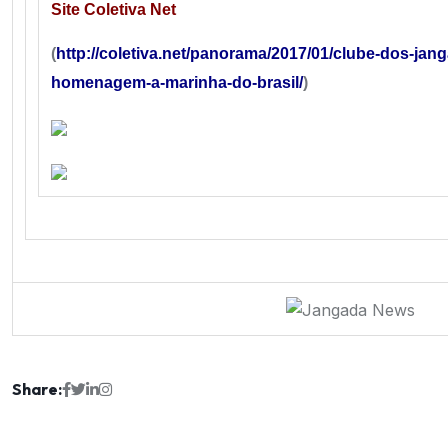
Site Coletiva Net
(
http://coletiva.net/panorama/2017/01/clube-dos-ja
homenagem-a-marinha-do-brasil/
)
Share: