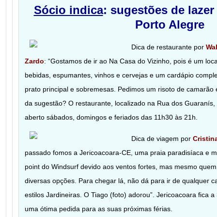
Sócio indica
: sugestões de lazer
Porto Alegre
Dica de restaurante por
Wal
Zardo
: “Gostamos de ir ao Na Casa do Vizinho, pois é um loca
bebidas, espumantes, vinhos e cervejas e um cardápio comple
prato principal e sobremesas. Pedimos um risoto de camarão 
da sugestão? O restaurante, localizado na Rua dos Guaranís, 1
aberto sábados, domingos e feriados das 11h30 às 21h.
Dica de viagem por
Cristi
passado fomos a Jericoacoara-CE, uma praia paradisíaca e mu
point do Windsurf devido aos ventos fortes, mas mesmo quem 
diversas opções. Para chegar lá, não dá para ir de qualquer c
estilos Jardineiras. O Tiago (foto) adorou”. Jericoacoara fica 
uma ótima pedida para as suas próximas férias.