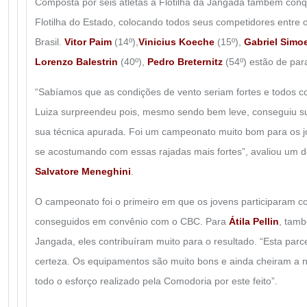
Composta por seis atletas a Flotilha da Jangada também conqu
Flotilha do Estado, colocando todos seus competidores entre 
Brasil.
Vitor Paim
(14º),
Vinicius Koeche
(15º),
Gabriel Simo
Lorenzo Balestrin
(40º),
Pedro Breternitz
(54º) estão de par
“Sabíamos que as condições de vento seriam fortes e todos c
Luiza surpreendeu pois, mesmo sendo bem leve, conseguiu su
sua técnica apurada. Foi um campeonato muito bom para os 
se acostumando com essas rajadas mais fortes”, avaliou um d
Salvatore Meneghini
.
O campeonato foi o primeiro em que os jovens participaram 
conseguidos em convênio com o CBC. Para
Átila Pellin
, tamb
Jangada, eles contribuíram muito para o resultado. “Esta parc
certeza. Os equipamentos são muito bons e ainda cheiram a no
todo o esforço realizado pela Comodoria por este feito”.